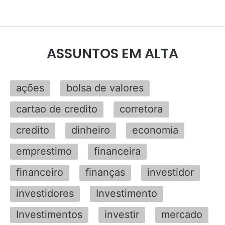
ASSUNTOS EM ALTA
ações
bolsa de valores
cartao de credito
corretora
credito
dinheiro
economia
emprestimo
financeira
financeiro
finanças
investidor
investidores
Investimento
Investimentos
investir
mercado