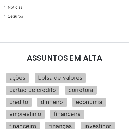
Noticias
Seguros
ASSUNTOS EM ALTA
ações
bolsa de valores
cartao de credito
corretora
credito
dinheiro
economia
emprestimo
financeira
financeiro
finanças
investidor