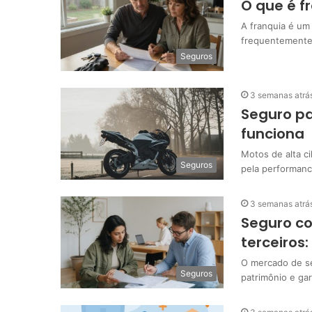
O que é f
A franquia é um
frequentemente
Seguros
3 semanas atrá
Seguro pa
funciona
Motos de alta ci
Seguros
pela performanc
3 semanas atrá
Seguro co
terceiros:
O mercado de se
Seguros
patrimônio e gar