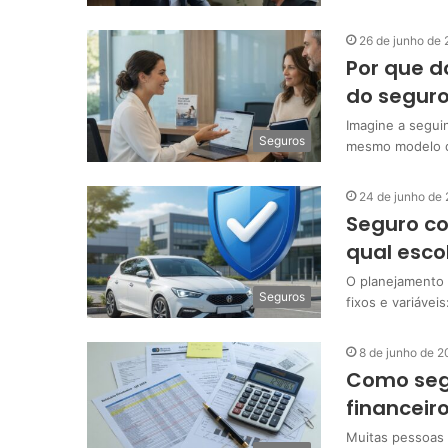
26 de junho de
Por que d
do segur
Imagine a segui
Seguros
mesmo modelo d
24 de junho de
Seguro co
qual esco
O planejamento 
Seguros
fixos e variáve
8 de junho de 
Como seg
financeir
Muitas pessoas 