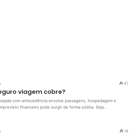
s
41
eguro viagem cobre?
nejada com antecedência envolve passagens, hospedagem e
imprevisto financeiro pode surgir de forma súbita. Seja…
s
18