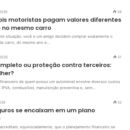
 2026
36
ois motoristas pagam valores diferentes
o no mesmo carro
nte situação: você e um amigo decidem comprar exatamente o
e carro, do mesmo ano e…
 2026
31
mpleto ou proteção contra terceiros:
lher?
financeiro de quem possui um automóvel envolve diversos custos
is: IPVA, combustível, manutenção preventiva e, sem…
2026
52
uros se encaixam em um plano
o
acreditam, equivocadamente, que o planejamento financeiro se