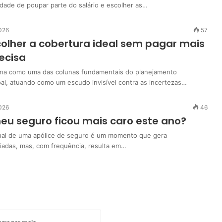
dade de poupar parte do salário e escolher as…
2026
57
lher a cobertura ideal sem pagar mais
ecisa
ona como uma das colunas fundamentais do planejamento
oal, atuando como um escudo invisível contra as incertezas…
2026
46
eu seguro ficou mais caro este ano?
ual de uma apólice de seguro é um momento que gera
riadas, mas, com frequência, resulta em…