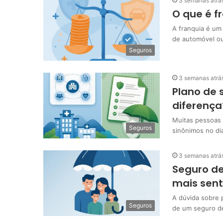
3 semanas atrá
O que é f
A franquia é um
de automóvel ou
Seguros
3 semanas atrá
Plano de 
diferença
Muitas pessoas 
Seguros
sinônimos no di
3 semanas atrá
Seguro de
mais sent
A dúvida sobre p
Seguros
de um seguro d