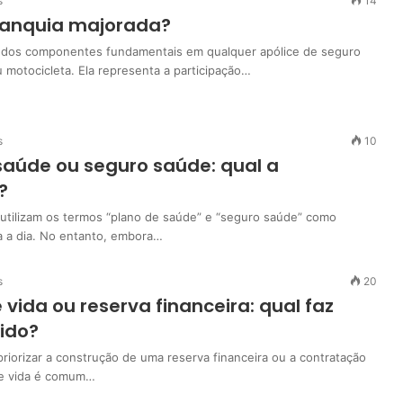
s
14
ranquia majorada?
 dos componentes fundamentais em qualquer apólice de seguro
 motocicleta. Ela representa a participação…
s
10
saúde ou seguro saúde: qual a
?
utilizam os termos “plano de saúde” e “seguro saúde” como
a a dia. No entanto, embora…
s
20
 vida ou reserva financeira: qual faz
ido?
riorizar a construção de uma reserva financeira ou a contratação
e vida é comum…