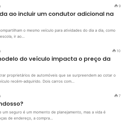
s
9
a ao incluir um condutor adicional na
compartilham o mesmo veículo para atividades do dia a dia, como
 escola, ir ao…
s
10
delo do veículo impacta o preço da
ar proprietários de automóveis que se surpreendem ao cotar o
ículo recém-adquirido. Dois carros com…
s
7
endosso?
e um seguro é um momento de planejamento, mas a vida é
nças de endereço, a compra…