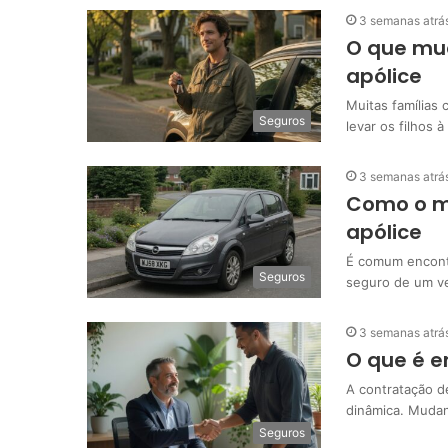
3 semanas atrá
O que mud
apólice
Muitas famílias 
Seguros
levar os filhos à
3 semanas atrá
Como o mo
apólice
É comum encontr
Seguros
seguro de um ve
3 semanas atrá
O que é 
A contratação d
dinâmica. Muda
Seguros