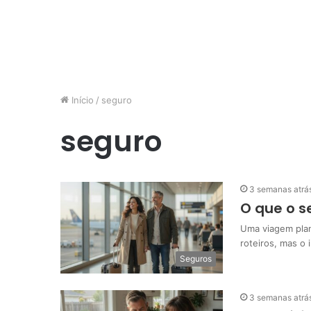
Início
/
seguro
seguro
3 semanas atrá
O que o s
Uma viagem pla
roteiros, mas o 
Seguros
3 semanas atrá