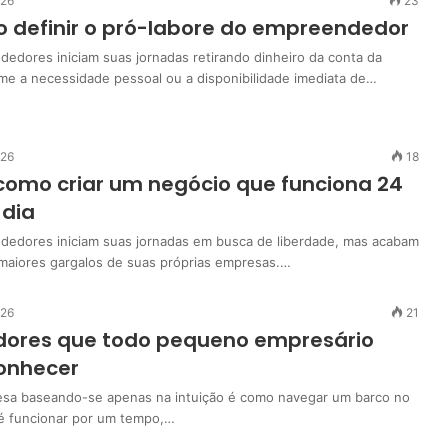
026
23
 definir o pró-labore do empreendedor
edores iniciam suas jornadas retirando dinheiro da conta da
e a necessidade pessoal ou a disponibilidade imediata de…
026
18
omo criar um negócio que funciona 24
 dia
edores iniciam suas jornadas em busca de liberdade, mas acabam
maiores gargalos de suas próprias empresas.…
026
21
dores que todo pequeno empresário
onhecer
esa baseando-se apenas na intuição é como navegar um barco no
é funcionar por um tempo,…