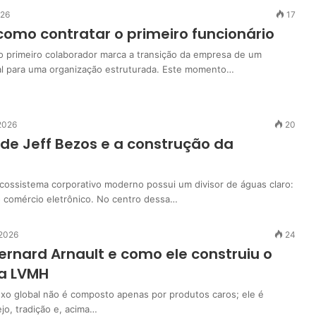
026
17
omo contratar o primeiro funcionário
o primeiro colaborador marca a transição da empresa de um
ual para uma organização estruturada. Este momento…
 2026
20
a de Jeff Bezos e a construção da
 ecossistema corporativo moderno possui um divisor de águas claro:
 comércio eletrônico. No centro dessa…
 2026
24
rnard Arnault e como ele construiu o
da LVMH
xo global não é composto apenas por produtos caros; ele é
jo, tradição e, acima…