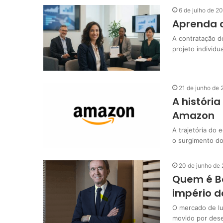
6 de julho de 2
Aprenda c
A contratação d
projeto individ
21 de junho de
A históri
Amazon
A trajetória do
o surgimento do
20 de junho de
Quem é Be
império 
O mercado de lu
movido por dese