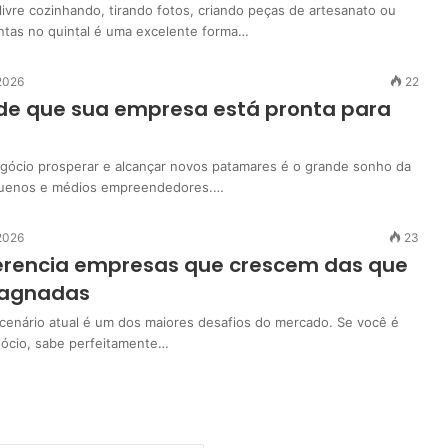
livre cozinhando, tirando fotos, criando peças de artesanato ou
ntas no quintal é uma excelente forma…
 2026
22
 de que sua empresa está pronta para
egócio prosperar e alcançar novos patamares é o grande sonho da
quenos e médios empreendedores.…
 2026
23
erencia empresas que crescem das que
tagnadas
enário atual é um dos maiores desafios do mercado. Se você é
ócio, sabe perfeitamente…