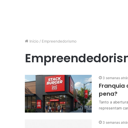
Início
/
Empreendedorismo
Empreendedoris
3 semanas atrá
Franquia 
pena?
Tanto a abertur
representam cam
3 semanas atrá