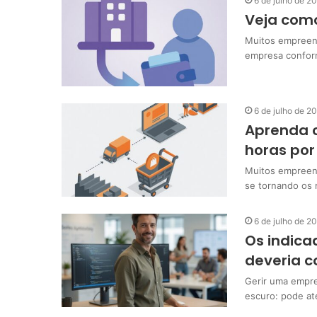
6 de julho de 2
Veja como
Muitos empreend
empresa conform
6 de julho de 2
Aprenda c
horas por
Muitos empreend
se tornando os 
6 de julho de 2
Os indica
deveria c
Gerir uma empr
escuro: pode at