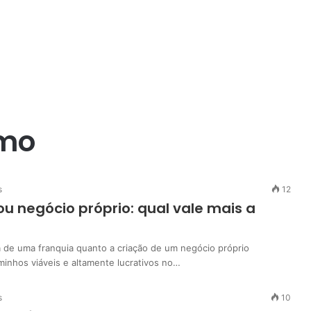
mo
s
12
ou negócio próprio: qual vale mais a
a de uma franquia quanto a criação de um negócio próprio
inhos viáveis e altamente lucrativos no…
s
10