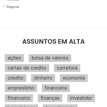
Seguros
ASSUNTOS EM ALTA
ações
bolsa de valores
cartao de credito
corretora
credito
dinheiro
economia
emprestimo
financeira
financeiro
finanças
investidor