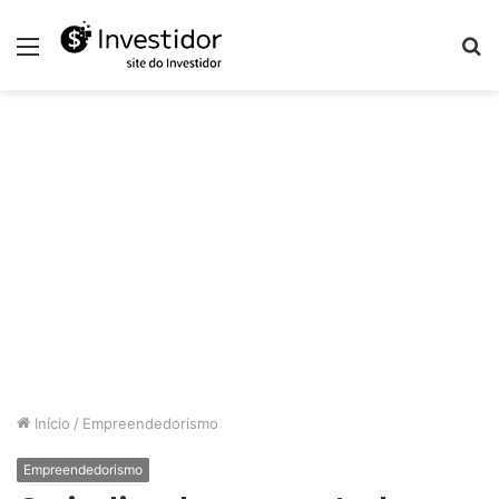
Menu
P
p
Início
/
Empreendedorismo
Empreendedorismo