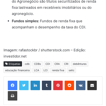
do Agronegócio são títulos securitizados de renda
fixa lastreados em recebíveis imobiliários ou do
agronegócio.
Fundos simples:
Fundos de renda fixa que
acompanham o desempenho da taxa do CDI.
Imagem: rafastockbr / shutterstock.com – Edição:
investidor.net
Etiquetas
cdb
CDBs
CDI
CRA
CRI
debêntures
educação financeira
LCA
LCI
renda fixa
selic
Linkedin
Tumblr
Pinterest
Reddit
VK
Compartilhar via e-mail
Imprimir