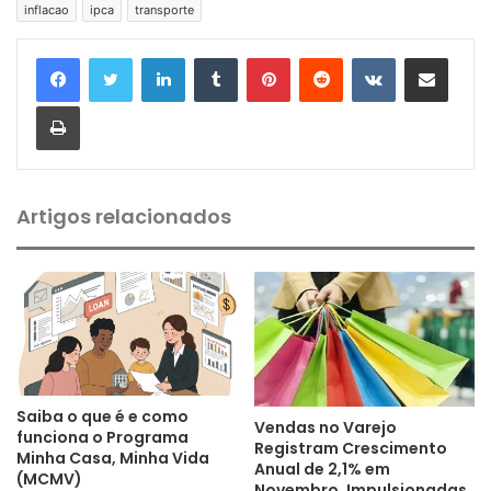
inflacao
ipca
transporte
Linkedin
Tumblr
Pinterest
Reddit
VK
Compartilhar via e-mail
Imprimir
Artigos relacionados
Saiba o que é e como
Vendas no Varejo
funciona o Programa
Registram Crescimento
Minha Casa, Minha Vida
Anual de 2,1% em
(MCMV)
Novembro, Impulsionadas