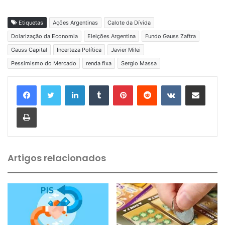
Etiquetas
Ações Argentinas
Calote da Dívida
Dolarização da Economia
Eleições Argentina
Fundo Gauss Zaftra
Gauss Capital
Incerteza Política
Javier Milei
Pessimismo do Mercado
renda fixa
Sergio Massa
Linkedin
Tumblr
Pinterest
Reddit
VK
Compartilhar via e-mail
Imprimir
Artigos relacionados