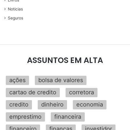
Noticias
Seguros
ASSUNTOS EM ALTA
ações
bolsa de valores
cartao de credito
corretora
credito
dinheiro
economia
emprestimo
financeira
financeiro
finanças
investidor