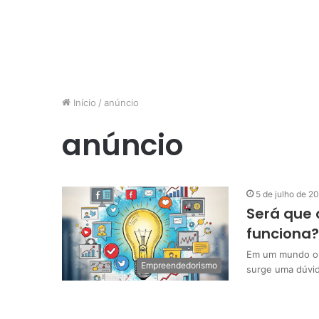
Início
/
anúncio
anúncio
5 de julho de 2
Será que 
funciona?
Em um mundo on
Empreendedorismo
surge uma dúvid