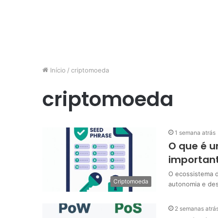
Início
/
criptomoeda
criptomoeda
1 semana atrás
O que é u
importan
O ecossistema d
Criptomoeda
autonomia e des
2 semanas atrá