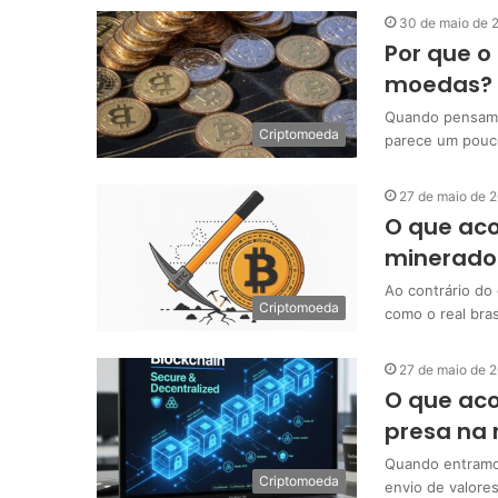
30 de maio de 
Por que o 
moedas?
Quando pensamos
Criptomoeda
parece um pouco
27 de maio de 
O que aco
minerado
Ao contrário do 
Criptomoeda
como o real bras
27 de maio de 
O que ac
presa na 
Quando entramo
Criptomoeda
envio de valores