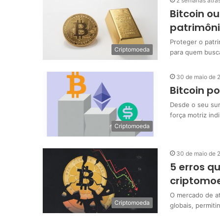
2 semanas atrá
Bitcoin o
patrimôn
Proteger o patr
Criptomoeda
para quem busc
30 de maio de 
Bitcoin p
Desde o seu sur
força motriz in
Criptomoeda
30 de maio de 
5 erros q
criptomo
O mercado de at
Criptomoeda
globais, permit