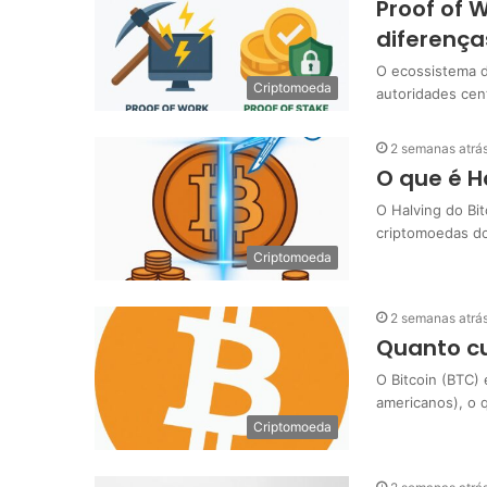
Proof of W
diferença
O ecossistema d
Criptomoeda
autoridades cen
2 semanas atrá
O que é H
O Halving do Bi
criptomoedas d
Criptomoeda
2 semanas atrá
Quanto cu
O Bitcoin (BTC)
americanos), o 
Criptomoeda