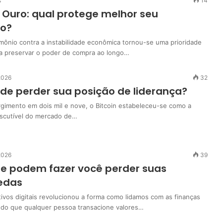
s
14
u Ouro: qual protege melhor seu
io?
imônio contra a instabilidade econômica tornou-se uma prioridade
a preservar o poder de compra ao longo…
2026
32
ode perder sua posição de liderança?
gimento em dois mil e nove, o Bitcoin estabeleceu-se como a
discutível do mercado de…
2026
39
ue podem fazer você perder suas
edas
ivos digitais revolucionou a forma como lidamos com as finanças
indo que qualquer pessoa transacione valores…