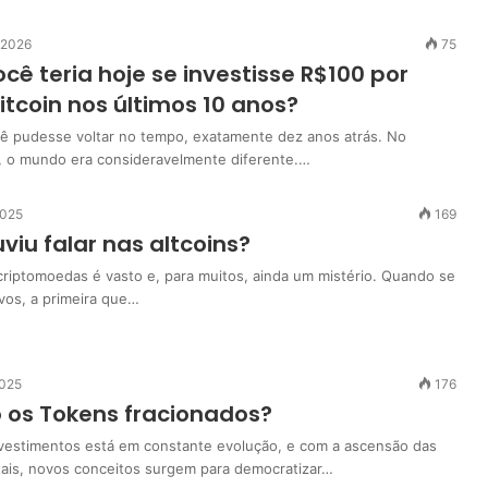
 2026
75
cê teria hoje se investisse R$100 por
tcoin nos últimos 10 anos?
ê pudesse voltar no tempo, exatamente dez anos atrás. No
, o mundo era consideravelmente diferente.…
2025
169
viu falar nas altcoins?
criptomoedas é vasto e, para muitos, ainda um mistério. Quando se
ivos, a primeira que…
2025
176
 os Tokens fracionados?
estimentos está em constante evolução, e com a ascensão das
itais, novos conceitos surgem para democratizar…