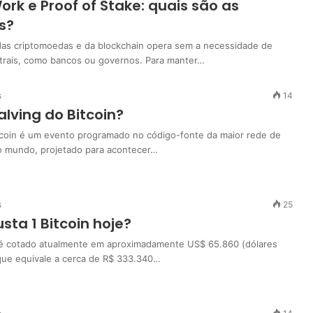
ork e Proof of Stake: quais são as
s?
as criptomoedas e da blockchain opera sem a necessidade de
trais, como bancos ou governos. Para manter…
s
14
alving do Bitcoin?
tcoin é um evento programado no código-fonte da maior rede de
o mundo, projetado para acontecer…
s
25
sta 1 Bitcoin hoje?
 é cotado atualmente em aproximadamente US$ 65.860 (dólares
que equivale a cerca de R$ 333.340…