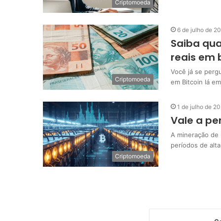
Criptomoeda
6 de julho de 2
Saiba qua
reais em 
Você já se perg
Criptomoeda
em Bitcoin lá e
1 de julho de 2
Vale a pe
A mineração de 
períodos de alt
Criptomoeda