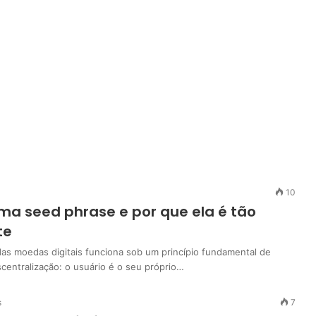
10
ma seed phrase e por que ela é tão
te
as moedas digitais funciona sob um princípio fundamental de
centralização: o usuário é o seu próprio…
s
7