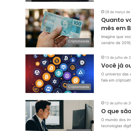
28 de março de
Quanto vo
mês em Bi
Imagine que voc
Criptomoeda
cenário de 2016
13 de julho de 
Você já ou
O universo das 
fala em criptoat
Criptomoeda
12 de julho de 
O que são
O mundo dos inv
tecnologias dig