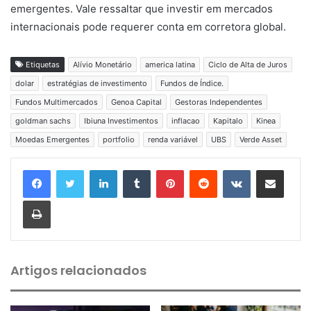
emergentes. Vale ressaltar que investir em mercados
internacionais pode requerer conta em corretora global.
Etiquetas
Alívio Monetário
america latina
Ciclo de Alta de Juros
dolar
estratégias de investimento
Fundos de Índice.
Fundos Multimercados
Genoa Capital
Gestoras Independentes
goldman sachs
Ibiuna Investimentos
inflacao
Kapitalo
Kinea
Moedas Emergentes
portfolio
renda variável
UBS
Verde Asset
Linkedin
Tumblr
Pinterest
Reddit
VK
Compartilhar via e-mail
Imprimir
Artigos relacionados