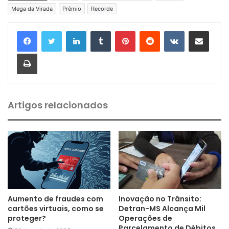
Mega da Virada
Prêmio
Recorde
Linkedin
Tumblr
Pinterest
Reddit
VK
Compartilhar via e-mail
Imprimir
Artigos relacionados
Aumento de fraudes com
Inovação no Trânsito:
cartões virtuais, como se
Detran-MS Alcança Mil
proteger?
Operações de
Parcelamento de Débitos