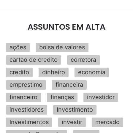
ASSUNTOS EM ALTA
ações
bolsa de valores
cartao de credito
corretora
credito
dinheiro
economia
emprestimo
financeira
financeiro
finanças
investidor
investidores
Investimento
Investimentos
investir
mercado