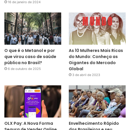
16 de janeiro de 2024
O que é o Metanol e por
As 10 Mulheres Mais Ricas
que virou caso de saúde
do Mundo: Conheça as
pública no Brasil?
Gigantes do Mercado
Global
6 de outubro de 2025
3 de abril de 2023
OLX Pay: A Nova Forma
Envelhecimento Rápido
Segura de Vender Online
dos Brasileiros e seu