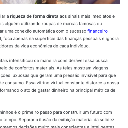
iar a
riqueza de forma direta
aos sinais mais imediatos e
os alguém utilizando roupas de marcas famosas ou
riar uma conexão automática com o sucesso
financeiro
l, foca apenas na superfície das finanças pessoais e ignora
dores da vida econômica de cada indivíduo.
itais intensificou de maneira considerável essa busca
eio de confortos materiais. As telas mostram viagens
isições luxuosas que geram uma pressão invisível para que
e consumo. Essa vitrine virtual constante distorce a nossa
ormando o ato de gastar dinheiro na principal métrica de
minhos é o primeiro passo para construir um futuro com
 tempo. Separar a ilusão da exibição material da solidez
 tomemos decisões muito mais conscientes e inteligentes