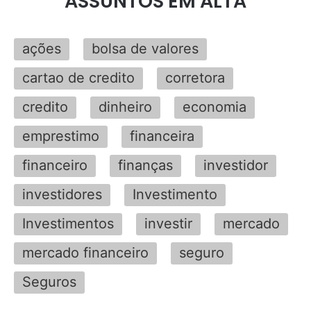
ASSUNTOS EM ALTA
ações
bolsa de valores
cartao de credito
corretora
credito
dinheiro
economia
emprestimo
financeira
financeiro
finanças
investidor
investidores
Investimento
Investimentos
investir
mercado
mercado financeiro
seguro
Seguros