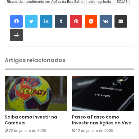
Riscos da Investimento em Ações da Boa Safra
setor agricola
SOJA3
Linkedin
Tumblr
Pinterest
Reddit
VK
Compartilhar via e-mail
Imprimir
Artigos relacionados
Saiba como Investir na
Passo a Passo como
Cambuci
Investir nas Ações da Vivo
22 de janeiro de 2025
12 de janeiro de 2025