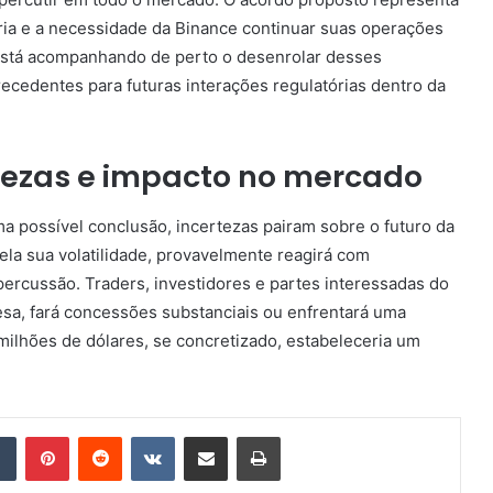
ria e a necessidade da Binance continuar suas operações
stá acompanhando de perto o desenrolar desses
cedentes para futuras interações regulatórias dentro da
rtezas e impacto no mercado
possível conclusão, incertezas pairam sobre o futuro da
la sua volatilidade, provavelmente reagirá com
percussão. Traders, investidores e partes interessadas do
lesa, fará concessões substanciais ou enfrentará uma
milhões de dólares, se concretizado, estabeleceria um
Tumblr
Pinterest
Reddit
VK
Compartilhar via e-mail
Imprimir