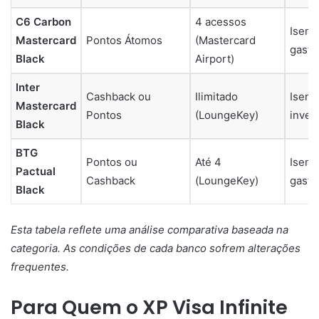
C6 Carbon
4 acessos
Isenta
Mastercard
Pontos Átomos
(Mastercard
gasto
Black
Airport)
Inter
Cashback ou
Ilimitado
Isenta
Mastercard
Pontos
(LoungeKey)
inves
Black
BTG
Pontos ou
Até 4
Isenta
Pactual
Cashback
(LoungeKey)
gasto
Black
Esta tabela reflete uma análise comparativa baseada na
categoria. As condições de cada banco sofrem alterações
frequentes.
Para Quem o XP Visa Infinite