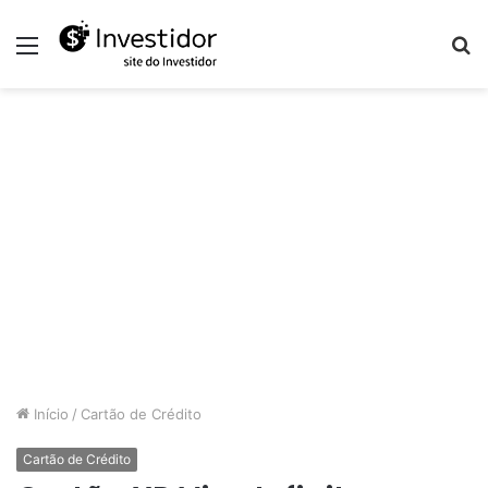
Menu
P
p
Início
/
Cartão de Crédito
Cartão de Crédito