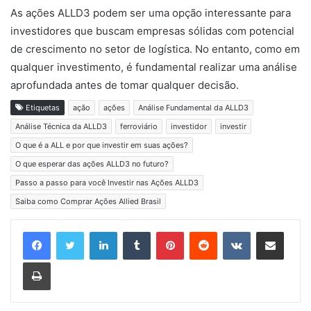
As ações ALLD3 podem ser uma opção interessante para
investidores que buscam empresas sólidas com potencial
de crescimento no setor de logística. No entanto, como em
qualquer investimento, é fundamental realizar uma análise
aprofundada antes de tomar qualquer decisão.
Etiquetas
ação
ações
Análise Fundamental da ALLD3
Análise Técnica da ALLD3
ferroviário
investidor
investir
O que é a ALL e por que investir em suas ações?
O que esperar das ações ALLD3 no futuro?
Passo a passo para você Investir nas Ações ALLD3
Saiba como Comprar Ações Allied Brasil
Linkedin
Tumblr
Pinterest
Reddit
VK
Compartilhar via e-mail
Imprimir