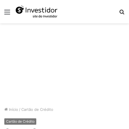
Menu
P
p
Início
/
Cartão de Crédito
Cartão de Crédito