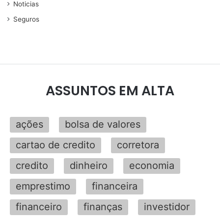
Noticias
Seguros
ASSUNTOS EM ALTA
ações
bolsa de valores
cartao de credito
corretora
credito
dinheiro
economia
emprestimo
financeira
financeiro
finanças
investidor