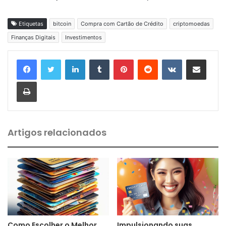
Etiquetas
bitcoin
Compra com Cartão de Crédito
criptomoedas
Finanças Digitais
Investimentos
Linkedin
Tumblr
Pinterest
Reddit
VK
Compartilhar via e-mail
Imprimir
Artigos relacionados
Como Escolher o Melhor
Impulsionando suas