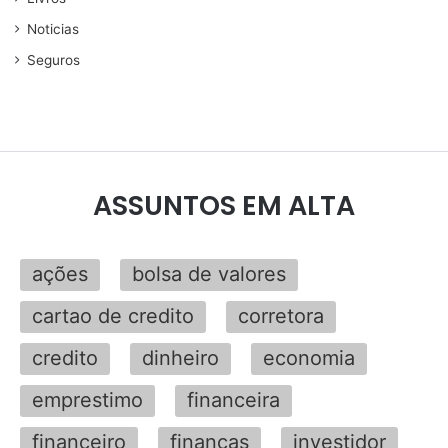
Noticias
Seguros
ASSUNTOS EM ALTA
ações
bolsa de valores
cartao de credito
corretora
credito
dinheiro
economia
emprestimo
financeira
financeiro
finanças
investidor