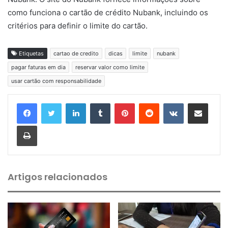
como funciona o cartão de crédito Nubank, incluindo os
critérios para definir o limite do cartão.
Etiquetas
cartao de credito
dicas
limite
nubank
pagar faturas em dia
reservar valor como limite
usar cartão com responsabilidade
Linkedin
Tumblr
Pinterest
Reddit
VK
Compartilhar via e-mail
Imprimir
Artigos relacionados