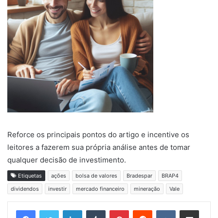
Reforce os principais pontos do artigo e incentive os
leitores a fazerem sua própria análise antes de tomar
qualquer decisão de investimento.
Etiquetas
ações
bolsa de valores
Bradespar
BRAP4
dividendos
investir
mercado financeiro
mineração
Vale
Linkedin
Tumblr
Pinterest
Reddit
VK
Compartilhar via e-mail