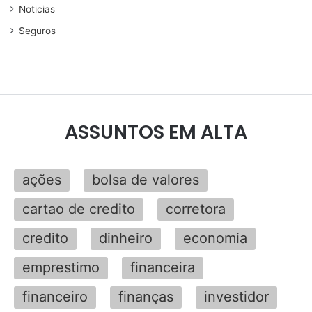
Noticias
Seguros
ASSUNTOS EM ALTA
ações
bolsa de valores
cartao de credito
corretora
credito
dinheiro
economia
emprestimo
financeira
financeiro
finanças
investidor