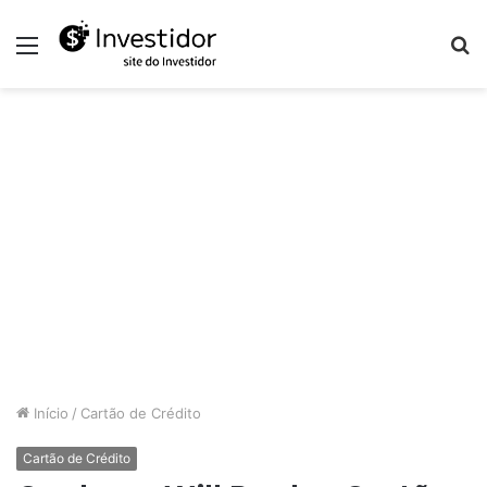
Menu
P
p
Início
/
Cartão de Crédito
Cartão de Crédito