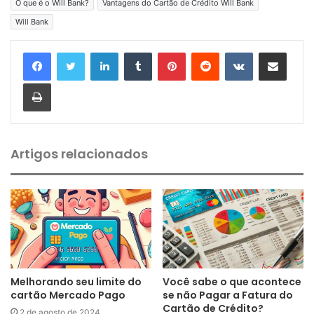
O que é o Will Bank?
Vantagens do Cartão de Crédito Will Bank
Will Bank
Linkedin
Tumblr
Pinterest
Reddit
VK
Compartilhar via e-mail
Imprimir
Artigos relacionados
Melhorando seu limite do
Você sabe o que acontece
cartão Mercado Pago
se não Pagar a Fatura do
Cartão de Crédito?
2 de agosto de 2024