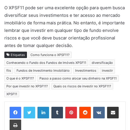
O XPSF11 pode ser uma excelente opção para quem busca
diversificar seus investimentos e ter acesso ao mercado
imobiliário de forma mais prática. No entanto, é importante
lembrar que investir em qualquer tipo de fundo envolve
riscos e que você deve buscar orientação profissional
antes de tomar qualquer decisão.
Etiquetas
Como funciona o XPSF11?
Conhecendo o Fundo dos Fundos de Imóveis XPSF11
diversificação
fiis
Fundos de Investimento Imobiliário
Investimentos
investir
O que é o XPSF11?
Passo a passo como alocar seu dinheiro na XPSF11
Por que investir no XPSF11?
Quais os riscos de investir no XPSF11?
XPSF11
Linkedin
Tumblr
Pinterest
Reddit
VK
Compartilhar via e-mail
Imprimir