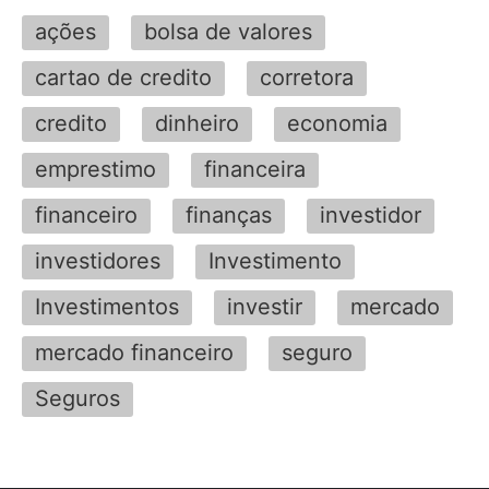
ações
bolsa de valores
cartao de credito
corretora
credito
dinheiro
economia
emprestimo
financeira
financeiro
finanças
investidor
investidores
Investimento
Investimentos
investir
mercado
mercado financeiro
seguro
Seguros