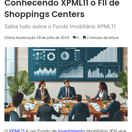
Conhecendo XPML11 o FII de
Shoppings Centers
Saiba tudo sobre o Fundo Imobiliário XPML11
Última Atualização 29 de julho de 2024
0
2 minutos de leitura
O
XPML11
é um Fundo de
Investimento
Imobiliário (FII) que