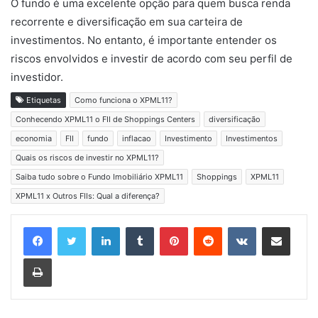
O fundo é uma excelente opção para quem busca renda
recorrente e diversificação em sua carteira de
investimentos. No entanto, é importante entender os
riscos envolvidos e investir de acordo com seu perfil de
investidor.
Etiquetas
Como funciona o XPML11?
Conhecendo XPML11 o FII de Shoppings Centers
diversificação
economia
FII
fundo
inflacao
Investimento
Investimentos
Quais os riscos de investir no XPML11?
Saiba tudo sobre o Fundo Imobiliário XPML11
Shoppings
XPML11
XPML11 x Outros FIIs: Qual a diferença?
Linkedin
Tumblr
Pinterest
Reddit
VK
Compartilhar via e-mail
Imprimir