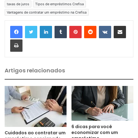
taxas de juros
Tipos de empréstimos Crefisa
Vantagens de contratar um empréstimo na Crefisa
Linkedin
Tumblr
Pinterest
Reddit
VK
Compartilhar via e-mail
Imprimir
Artigos relacionados
6 dicas para você
economizar com um
Cuidados ao contratar um