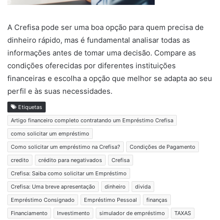
A Crefisa pode ser uma boa opção para quem precisa de
dinheiro rápido, mas é fundamental analisar todas as
informações antes de tomar uma decisão. Compare as
condições oferecidas por diferentes instituições
financeiras e escolha a opção que melhor se adapta ao seu
perfil e às suas necessidades.
Etiquetas
Artigo financeiro completo contratando um Empréstimo Crefisa
como solicitar um empréstimo
Como solicitar um empréstimo na Crefisa?
Condições de Pagamento
credito
crédito para negativados
Crefisa
Crefisa: Saiba como solicitar um Empréstimo
Crefisa: Uma breve apresentação
dinheiro
divida
Empréstimo Consignado
Empréstimo Pessoal
finanças
Financiamento
Investimento
simulador de empréstimo
TAXAS