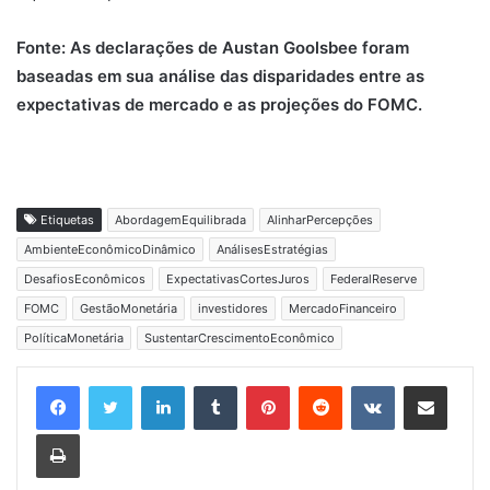
Fonte: As declarações de Austan Goolsbee foram
baseadas em sua análise das disparidades entre as
expectativas de mercado e as projeções do FOMC.
Etiquetas
AbordagemEquilibrada
AlinharPercepções
AmbienteEconômicoDinâmico
AnálisesEstratégias
DesafiosEconômicos
ExpectativasCortesJuros
FederalReserve
FOMC
GestãoMonetária
investidores
MercadoFinanceiro
PolíticaMonetária
SustentarCrescimentoEconômico
Linkedin
Tumblr
Pinterest
Reddit
VK
Compartilhar via e-mail
Imprimir