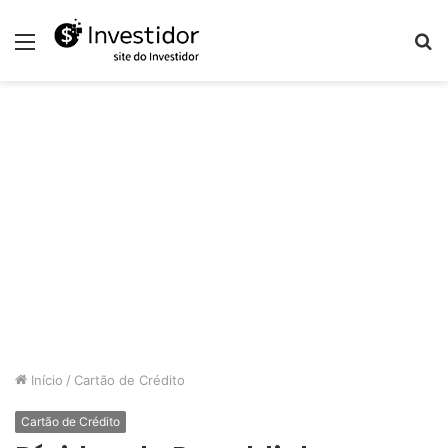
Menu
P
p
Início
/
Cartão de Crédito
Cartão de Crédito