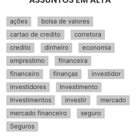
ações
bolsa de valores
cartao de credito
corretora
credito
dinheiro
economia
emprestimo
financeira
financeiro
finanças
investidor
investidores
Investimento
Investimentos
investir
mercado
mercado financeiro
seguro
Seguros