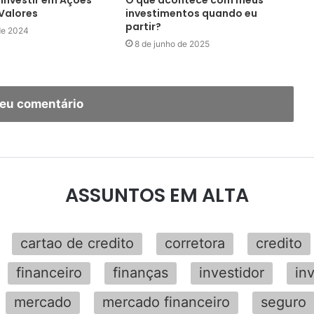
Investir em Ações
O que acontece com meus
 Valores
investimentos quando eu
partir?
de 2024
8 de junho de 2025
seu comentário
ASSUNTOS EM ALTA
cartao de credito
corretora
credito
financeiro
finanças
investidor
in
mercado
mercado financeiro
seguro