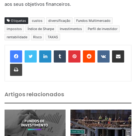
aos seus objetivos financeiros.
Etiquetas
custos
diversificação
Fundos Multimercado
impostos
Índice de Sharpe
Investimentos
Perfil de investidor
rentabilidade
Risco
TAXAS
Linkedin
Tumblr
Pinterest
Reddit
VK
Compartilhar via e-mail
Imprimir
Artigos relacionados