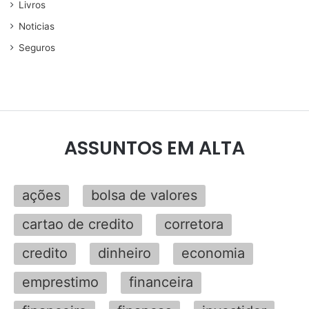
Livros
Noticias
Seguros
ASSUNTOS EM ALTA
ações
bolsa de valores
cartao de credito
corretora
credito
dinheiro
economia
emprestimo
financeira