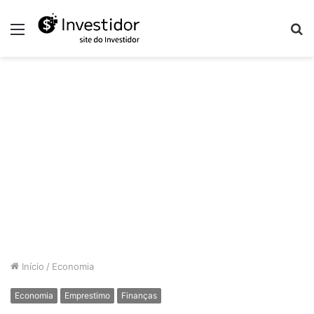
Menu
P
p
Início
/
Economia
Economia
Emprestimo
Finanças