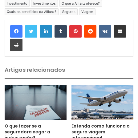
Investimento
Investimentos
O que a Allianz oferece?
Quais os benefícios da Allianz?
Seguros
Viagem
Linkedin
Tumblr
Pinterest
Reddit
VK
Compartilhar via e-mail
Imprimir
Artigos relacionados
O que fazer se a
Entenda como funciona o
seguradora negar a
seguro viagem
indenização?
internacional