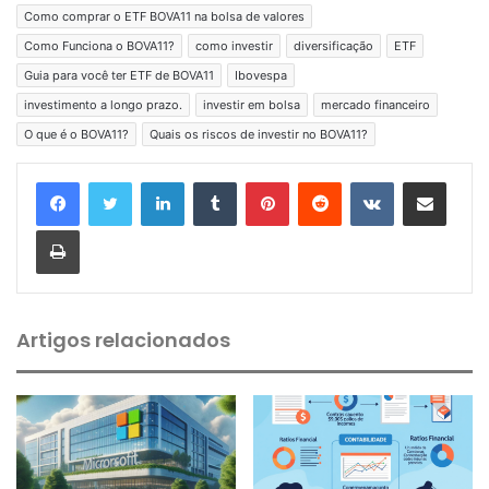
Como comprar o ETF BOVA11 na bolsa de valores
Como Funciona o BOVA11?
como investir
diversificação
ETF
Guia para você ter ETF de BOVA11
Ibovespa
investimento a longo prazo.
investir em bolsa
mercado financeiro
O que é o BOVA11?
Quais os riscos de investir no BOVA11?
Linkedin
Tumblr
Pinterest
Reddit
VK
Compartilhar via e-mail
Imprimir
Artigos relacionados