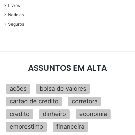
Livros
Noticias
Seguros
ASSUNTOS EM ALTA
ações
bolsa de valores
cartao de credito
corretora
credito
dinheiro
economia
emprestimo
financeira