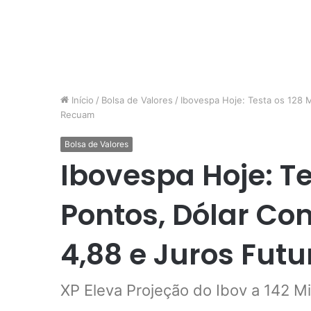
Início
/
Bolsa de Valores
/
Ibovespa Hoje: Testa os 128 M
Recuam
Bolsa de Valores
Ibovespa Hoje: Te
Pontos, Dólar Co
4,88 e Juros Fut
XP Eleva Projeção do Ibov a 142 M