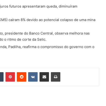
juros futuros apresentaram queda, diminuíram
M5) caíram 8% devido ao potencial colapso de uma mina
, presidente do Banco Central, observa melhora nas
o o ritmo de corte da Selic.
enda, Padilha, reafirma o compromisso do governo com o
Tumblr
Pinterest
Reddit
VK
Compartilhar via e-mail
Imprimir