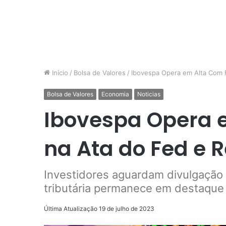
Início
/
Bolsa de Valores
/
Ibovespa Opera em Alta Com F
Bolsa de Valores
Economia
Noticias
Ibovespa Opera 
na Ata do Fed e 
Investidores aguardam divulgação
tributária permanece em destaque
Última Atualização 19 de julho de 2023