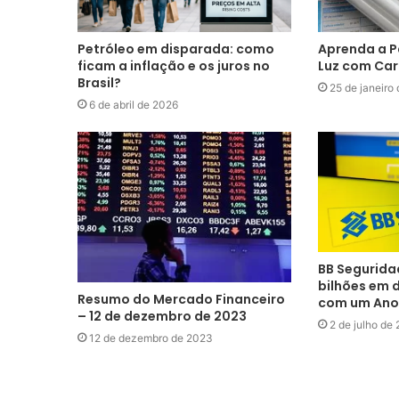
Petróleo em disparada: como
Aprenda a P
ficam a inflação e os juros no
Luz com Car
Brasil?
25 de janeiro
6 de abril de 2026
BB Segurida
bilhões em 
Resumo do Mercado Financeiro
com um Ano
– 12 de dezembro de 2023
2 de julho de
12 de dezembro de 2023