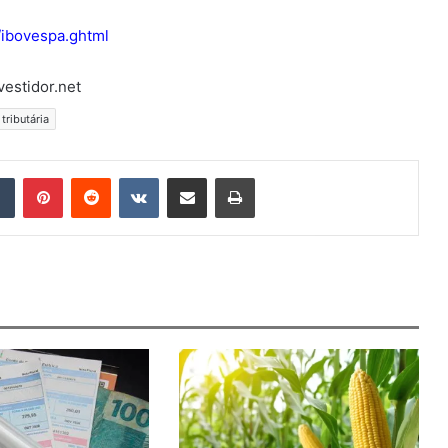
/ibovespa.ghtml
vestidor.net
tributária
Tumblr
Pinterest
Reddit
VK
Compartilhar via e-mail
Imprimir