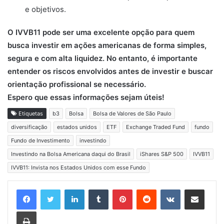
e objetivos.
O IVVB11 pode ser uma excelente opção para quem
busca investir em ações americanas de forma simples,
segura e com alta liquidez. No entanto, é importante
entender os riscos envolvidos antes de investir e buscar
orientação profissional se necessário.
Espero que essas informações sejam úteis!
Etiquetas
b3
Bolsa
Bolsa de Valores de São Paulo
diversificação
estados unidos
ETF
Exchange Traded Fund
fundo
Fundo de Investimento
investindo
Investindo na Bolsa Americana daqui do Brasil
iShares S&P 500
IVVB11
IVVB11: Invista nos Estados Unidos com esse Fundo
Linkedin
Tumblr
Pinterest
Reddit
VK
Compartilhar via e-mail
Imprimir