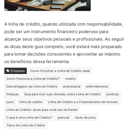
A linha de crédito, quando utilizada com responsabilidade,
pode ser um instrumento financeiro poderoso para
alcançar seus objetivos pessoais e profissionais. Ao seguir
as dicas deste guia completo, você estará mais preparado
para tomar decisões conscientes e aproveitar ao máximo
os benefícios dessa ferramenta.
Etiquetas
Como Escolher a Linha de Crédito Ideal
Como Funciona a Linha de Crédito?
credito
Desvantagens da Linha de Crédito
empresarial
endividamento
finanças
Guia para tirar suas dúvidas sobre Linha de Crédito
jurídicas
juros
linha de crédito
Linha de Crédito e o Financiamento de Imóveis
Linha de Crédito: dicas para você sair na frente!
O que é uma Linha de Crédito?
pessoal
taxas de juros
Tipos de Linha de Crédito