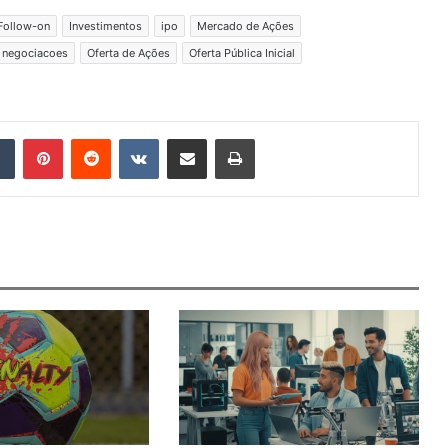
Follow-on
Investimentos
ipo
Mercado de Ações
negociacoes
Oferta de Ações
Oferta Pública Inicial
Tumblr
Pinterest
Reddit
VK
Compartilhar via e-mail
Imprimir