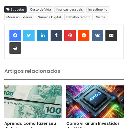
Etiquetas
Custo de Vida
finanças pessoais
Investimento
Morar no Exterior
Nômade Digital
trabalho remoto
Vistos
Linkedin
Tumblr
Pinterest
Reddit
VK
Compartilhar via e-mail
Imprimir
Artigos relacionados
Aprenda como fazer seu
Como virar um Investidor