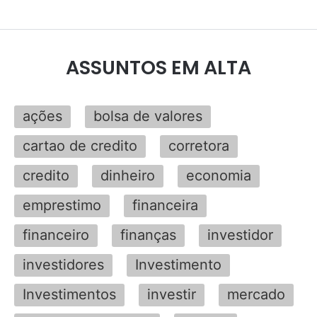
ASSUNTOS EM ALTA
ações
bolsa de valores
cartao de credito
corretora
credito
dinheiro
economia
emprestimo
financeira
financeiro
finanças
investidor
investidores
Investimento
Investimentos
investir
mercado