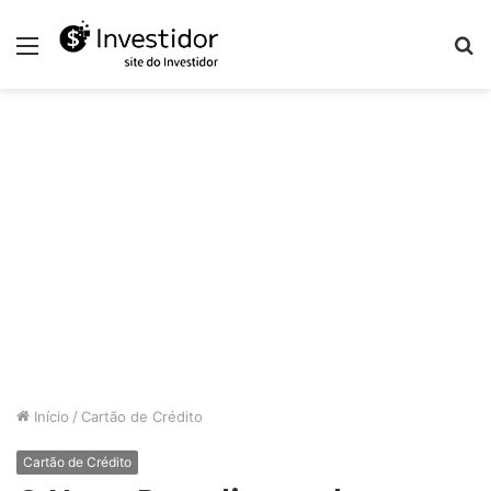
Menu
P
p
Início
/
Cartão de Crédito
Cartão de Crédito