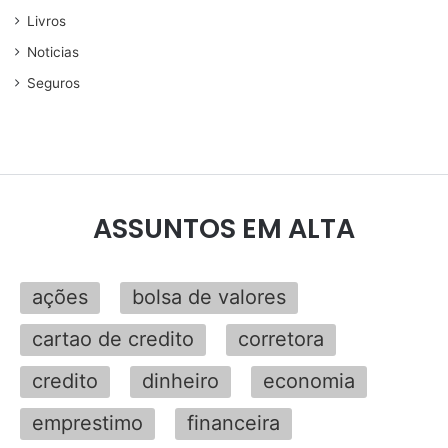
Livros
Noticias
Seguros
ASSUNTOS EM ALTA
ações
bolsa de valores
cartao de credito
corretora
credito
dinheiro
economia
emprestimo
financeira