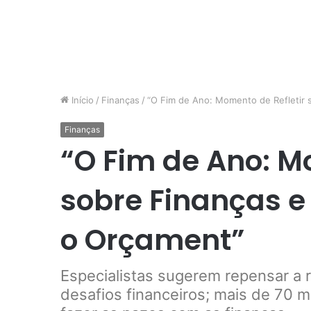
Início
/
Finanças
/
“O Fim de Ano: Momento de Refletir 
Finanças
“O Fim de Ano: M
sobre Finanças e
o Orçament”
Especialistas sugerem repensar a 
desafios financeiros; mais de 70 m