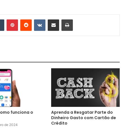
Tumblr
Pinterest
Reddit
VK
Compartilhar via e-mail
Imprimir
como funciona o
Aprenda a Resgatar Parte do
Dinheiro Gasto com Cartão de
Crédito
ro de 2024