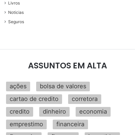
Livros
Noticias
Seguros
ASSUNTOS EM ALTA
ações
bolsa de valores
cartao de credito
corretora
credito
dinheiro
economia
emprestimo
financeira