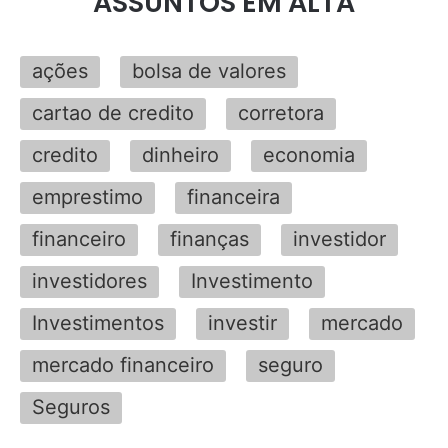
ASSUNTOS EM ALTA
ações
bolsa de valores
cartao de credito
corretora
credito
dinheiro
economia
emprestimo
financeira
financeiro
finanças
investidor
investidores
Investimento
Investimentos
investir
mercado
mercado financeiro
seguro
Seguros