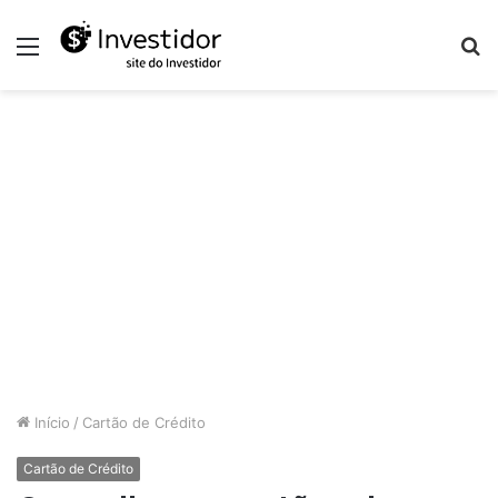
Menu
P
p
Início
/
Cartão de Crédito
Cartão de Crédito