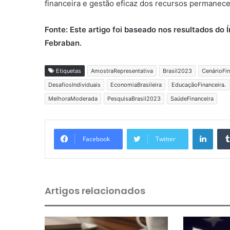
financeira e gestão eficaz dos recursos permanece 
Fonte: Este artigo foi baseado nos resultados do 
Febraban.
Etiquetas
AmostraRepresentativa
Brasil2023
CenárioFin
DesafiosIndividuais
EconomiaBrasileira
EducaçãoFinanceira.
MelhoraModerada
PesquisaBrasil2023
SaúdeFinanceira
Linkedin
Facebook
Twitter
Artigos relacionados