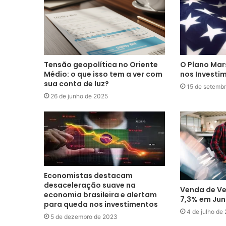
Tensão geopolítica no Oriente
O Plano Mar
Médio: o que isso tem a ver com
nos Investi
sua conta de luz?
15 de setemb
26 de junho de 2025
Economistas destacam
desaceleração suave na
Venda de Ve
economia brasileira e alertam
7,3% em Ju
para queda nos investimentos
4 de julho de
5 de dezembro de 2023