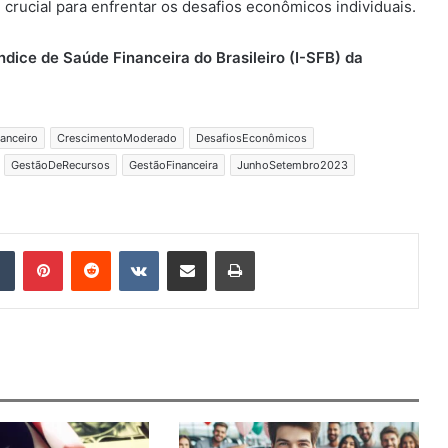
crucial para enfrentar os desafios econômicos individuais.
Índice de Saúde Financeira do Brasileiro (I-SFB) da
anceiro
CrescimentoModerado
DesafiosEconômicos
GestãoDeRecursos
GestãoFinanceira
JunhoSetembro2023
Tumblr
Pinterest
Reddit
VK
Compartilhar via e-mail
Imprimir