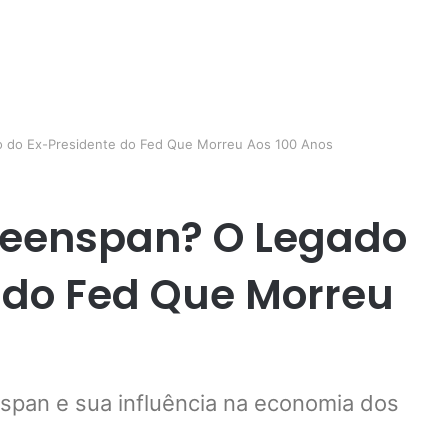
 do Ex-Presidente do Fed Que Morreu Aos 100 Anos
reenspan? O Legado
 do Fed Que Morreu
nspan e sua influência na economia dos