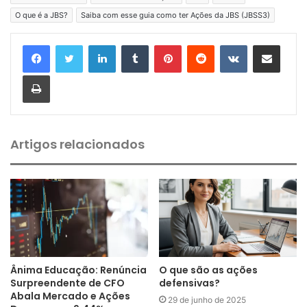
O que é a JBS?
Saiba com esse guia como ter Ações da JBS (JBSS3)
Linkedin
Tumblr
Pinterest
Reddit
VK
Compartilhar via e-mail
Imprimir
Artigos relacionados
Ânima Educação: Renúncia
O que são as ações
Surpreendente de CFO
defensivas?
Abala Mercado e Ações
29 de junho de 2025