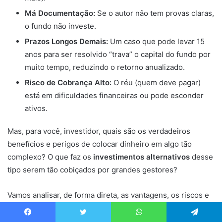
Má Documentação:
Se o autor não tem provas claras,
o fundo não investe.
Prazos Longos Demais:
Um caso que pode levar 15
anos para ser resolvido “trava” o capital do fundo por
muito tempo, reduzindo o retorno anualizado.
Risco de Cobrança Alto:
O réu (quem deve pagar)
está em dificuldades financeiras ou pode esconder
ativos.
Mas, para você, investidor, quais são os verdadeiros
benefícios e perigos de colocar dinheiro em algo tão
complexo? O que faz os
investimentos alternativos
desse
tipo serem tão cobiçados por grandes gestores?
Vamos analisar, de forma direta, as vantagens, os riscos e
como os
fundos exóticos
de
litigation finance
se
comparam ao que você já conhece.