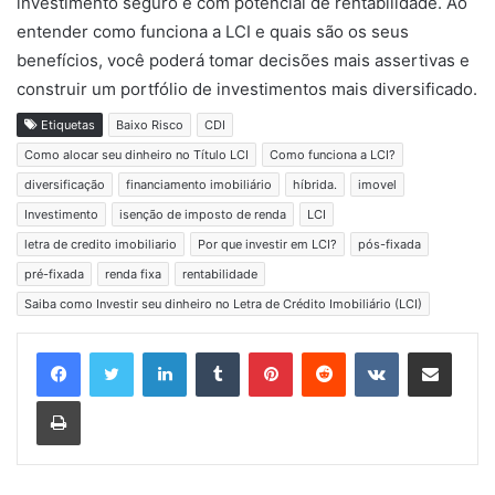
investimento seguro e com potencial de rentabilidade. Ao
entender como funciona a LCI e quais são os seus
benefícios, você poderá tomar decisões mais assertivas e
construir um portfólio de investimentos mais diversificado.
Etiquetas
Baixo Risco
CDI
Como alocar seu dinheiro no Título LCI
Como funciona a LCI?
diversificação
financiamento imobiliário
híbrida.
imovel
Investimento
isenção de imposto de renda
LCI
letra de credito imobiliario
Por que investir em LCI?
pós-fixada
pré-fixada
renda fixa
rentabilidade
Saiba como Investir seu dinheiro no Letra de Crédito Imobiliário (LCI)
Linkedin
Tumblr
Pinterest
Reddit
VK
Compartilhar via e-mail
Imprimir