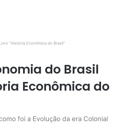
ivro ”História Econômica do Brasil”
onomia do Brasil
tória Econômica do
como foi a Evolução da era Colonial