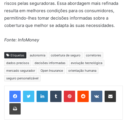
riscos pelas seguradoras. Essa abordagem mais refinada
resulta em melhores condições para os consumidores,
permitindo-lhes tomar decisões informadas sobre a
cobertura que melhor se adapta às suas necessidades.
Fonte: InfoMoney
Etiquetas
autonomia
cobertura de seguro
corretores
dados precisos
decisões informadas
evolução tecnológica
mercado segurador
Open Insurance
orientação humana
seguro personalizável
Linkedin
Tumblr
Pinterest
Reddit
VK
Compartilhar via e-mail
Imprimir